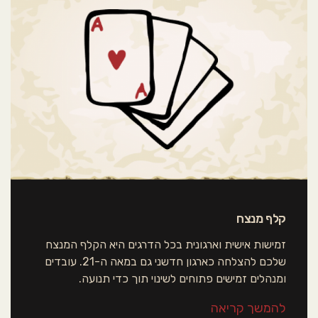
סמן קישורים
font_download
אפס את כל האפשרויות
cached
קלף מנצח
זמישות אישית וארגונית בכל הדרגים היא הקלף המנצח
שלכם להצלחה כארגון חדשני גם במאה ה-21. עובדים
ומנהלים זמישים פתוחים לשינוי תוך כדי תנועה.
להמשך קריאה