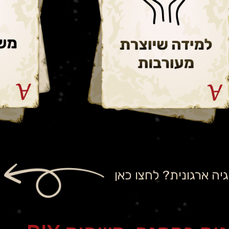
משחקיות, להטמעת
ריענ
המיומנויות הנדרשות,
והטמעת
לכללי המשחק המשתנים
מתו
מַשְחֵקוּ אוֹתָהּ!
היכ
ה ארגונית? לחצו כאן