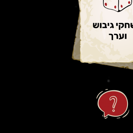
ון צוותים ותיקים
 מיומנויות וערכים
ך משחק והנאה
ון.. החל.. צא!