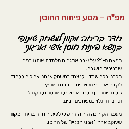
סמן קישורים
font_download
מפ"ה – מסע פיתוח החוסן
אפס את כל האפשרויות
cached
חדר בריחה מקוון למשחק שיתופי
בנושא פיתוח חוסן אישי וארגוני
המאה ה-21 על שלל אתגריה מלמדת אותנו כמה
שברירית השגרה.
הכרנו בכך שכדי "לנצח" במשחק אנחנו צריכים ללמוד
לקדם את פני השינויים בברכה ובאומץ.
גילינו שהחוסן שלנו כא.נשים, כארגונים, כקהילות
וכחברה תלוי במשתנים רבים.
משבר הקורונה היה הזרז שלי לפיתוח חדר בריחה מקוון,
שעוקב אחרי "אבני הבניין" של החוסן,