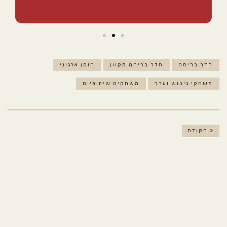
חדר בריחה
חדר בריחה מקוון
חוסן ארגוני
משחקי גיבוש וערך
משחקים שיתופיים
« הקודם