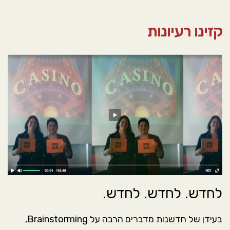
סמן קישורים
font_download
קזינו רעיונות
אפס את כל האפשרויות
cached
לחדש. לחדש. לחדש.
בעידן של חדשנות מדברים הרבה על Brainstorming,