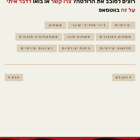
רוצים לסובב את הרולטה?
צרו קשר
או בואו
לדבר איתי
על זה
בווטסאפ
יצירתיות
ליווי תהליכי שינוי
משחוק
משחוק בארגונים
משחוק תוכן
משחקולוגיה ארגונית
סדנאות יצירתיות
פיתוח יצירתיות
רעיונות יצירתיים
« הקודם
הבא »