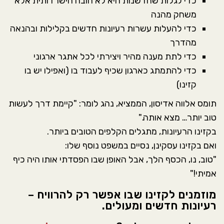
כדי לגלות שחדשנות היא לא חובה הישרדותית אלא
משחק מהנה
כדי להעלות עשרות רעיונות חדשים בקלילות ובהנאה
מהדרך
כדי לתת מענה מהיר ויצירתי לכל אתגר ארגוני
כדי להתמתג כארגון שכיף לעבוד בו (ואפילו יש בו
קזינו)
תומס אלווה אדיסון, הממציא, נהג לומר: "קיימת דרך לעשות
טוב יותר… מצא אותה."
בקזינו הרעיונות, מתגלים הקלפים הטובים ביותר.
ואם בקזינו עסקינן, נסיים במשפט נוסף שלו:
"טוב, נו, הכסף הלך, אבל האופן שבו הפסדתי אותו היה כיף
אמיתי!"
מוזמנים לקזינו שבו אפשר רק להרוויח –
רעיונות חדשים ומעולים.