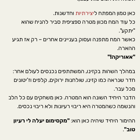
כאן טמון המפתח ל
יצירתיות
וחדשנות.
כל עוד המח מכוון מטרה ספציפית סביר להניח שהוא
"יתקע".
כאשר המח מתפנה ועסוק בעניינים אחרים – רק אז תגיע
ההארה.
"אאוריקה!"
במהלך השהות בקזינו, המשתתפים נכנסים לעולם אחר:
חדר שנראה כמו קזינו, שולחנות ירוקים, קלפים וז'יטונים
מכל עבר.
הדבר היחיד השונה הוא המטרה. כאן משחקים עם כל הלב
והנשמה כשהמטרה היא ריבוי רעיונות ולא ריבוי נכסים.
ההימור היחיד שיהיה כאן הוא:
"מקסימום יעלה לי רעיון
טוב"
.