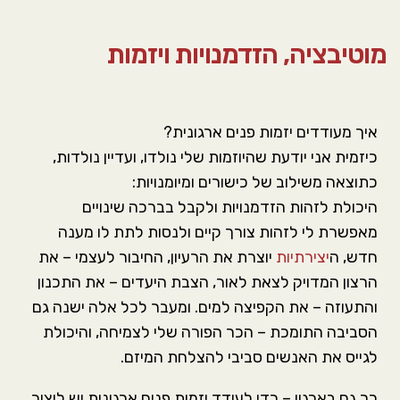
סמן קישורים
font_download
מוטיבציה, הזדמנויות ויזמות
אפס את כל האפשרויות
cached
איך מעודדים יזמות פנים ארגונית?
כיזמית אני יודעת שהיוזמות שלי נולדו, ועדיין נולדות,
כתוצאה משילוב של כישורים ומיומנויות:
היכולת לזהות הזדמנויות ולקבל בברכה שינויים
מאפשרת לי לזהות צורך קיים ולנסות לתת לו מענה
חדש, ה
יצירתיות
יוצרת את הרעיון, החיבור לעצמי – את
הרצון המדויק לצאת לאור, הצבת היעדים – את התכנון
והתעוזה – את הקפיצה למים. ומעבר לכל אלה ישנה גם
הסביבה התומכת – הכר הפורה שלי לצמיחה, והיכולת
לגייס את האנשים סביבי להצלחת המיזם.
כך גם בארגון – כדי לעודד יזמות פנים ארגונית יש ליצור