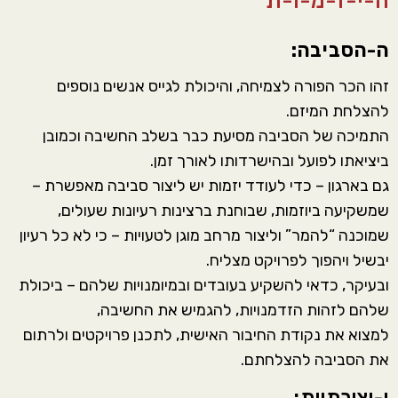
ה-י-ז-מ-ו-ת
ה-הסביבה:
זהו הכר הפורה לצמיחה, והיכולת לגייס אנשים נוספים
להצלחת המיזם.
התמיכה של הסביבה מסיעת כבר בשלב החשיבה וכמובן
ביציאתו לפועל ובהישרדותו לאורך זמן.
גם בארגון – כדי לעודד יזמות יש ליצור סביבה מאפשרת –
שמשקיעה ביוזמות, שבוחנת ברצינות רעיונות שעולים,
שמוכנה “להמר” וליצור מרחב מוגן לטעויות – כי לא כל רעיון
יבשיל ויהפוך לפרויקט מצליח.
ובעיקר, כדאי להשקיע בעובדים ובמיומנויות שלהם – ביכולת
שלהם לזהות הזדמנויות, להגמיש את החשיבה,
למצוא את נקודת החיבור האישית, לתכנן פרויקטים ולרתום
את הסביבה להצלחתם.
י-יצירתיות: