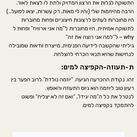
התשוקה לגלות את הרצון המדויק ולתת לו לצאת לאור.
הרבה מהיוזמות שלי (והיו לי מאות, רק עשרות, יצאו לפועל…)
היו מחוברות לעתים לרצונות חיצוניים ופחות מחוברות
לתשוקה אמיתית. היו מחוברות ל”מה אני ארוויח” ופחות ל
why – ל”למה אני רוצה את זה”
גיליתי שהקשבה לידיעה הפנימית, מייצרת וודאות שמובילה
לנחישות שהיא תנאי הכרחי להצלחה.
ת-תעוזה-הקפיצה למים:
זהו. נקודת ההכרעה הגיעה. “יוזמה נולדת”.לרוב הפער בין
רעיון טוב ליוזמה הוא גיוס התעוזה והאומץ.
לנטרל את כל ה”מה יגידו”, “ואם זה לא יצליח” ופשוט
להתמקד בקפיצה למים.