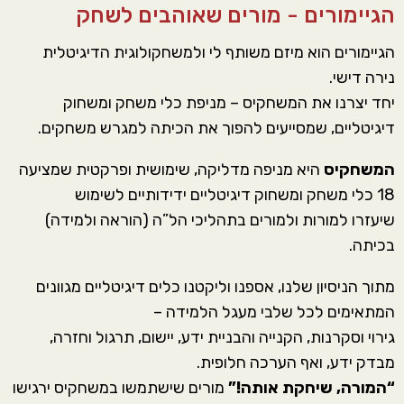
הגיימורים - מורים שאוהבים לשחק
הגיימורים הוא מיזם משותף לי ולמשחקולוגית הדיגיטלית
נירה דישי.
יחד יצרנו את המשחקיס – מניפת כלי משחק ומשחוק
דיגיטליים, שמסייעים להפוך את הכיתה למגרש משחקים.
המשחקיס
היא מניפה
מדליקה, שימושית ופרקטית שמ
ציעה
18
כלי
משחק ומשחוק דיגיטליים ידידותיים לשימוש
שיעזרו למורות ולמורים בתהליכי
הל”ה
(הוראה ולמידה)
בכיתה.
מתוך הניסיון שלנו, אספנו וליקטנו כלים דיגיטליים מגוונים
המתאימים לכל שלבי מעגל הלמידה –
גירוי וסקרנות, הקנייה והבניית ידע, יישום, תרגול וחזרה,
מבדק ידע, ואף
ה
ערכה חלופית
.
“המורה, שיחקת אותה!”
מורים שישתמשו
במשחקיס
ירגישו