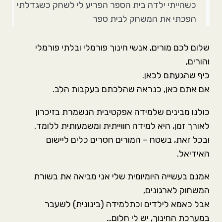
כשהייתי ילדה בית הספר הפריע לי לשחק כשגדלתי
סמן קישורים
font_download
הפכתי את המשחק לבית ספר
אפס את כל האפשרויות
cached
שלום לכם מורים, אנשי חינוך פורמלי ובלתי פורמלי
והורים,
כיף שהגעתם לכאן.
אם אתם כאן, כנראה שהלכתם בעקבות הלב.
כולנו מבינים שלמידה אפקטיבית הנשמרת בזיכרון
לאורך זמן, היא למידה חווייתית ומשמעותית ללומד.
ובכל זאת, בשטח – המורים חסרים כלים ליישום
האידיאל.
אמנם בעשייה היומיומית שלי אני מביאה את בשורת
המשחוק לארגונים,
אבל כאמא לילדים וכתלמידה (בינונית) לשעבר
במערכת החינוך, יש לי חלום…