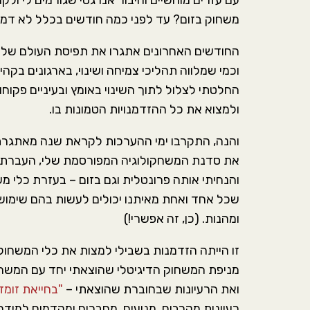
עם עזרים מוחשיים וחיבור אנרגטי שגורמים לי ולקה
משחוק בזום? עד לפני כמה חודשים בכלל לא דמיי
החודשים האחרונים אתגרו את תפיסת העולם שלי,
וכמי שמלווה תהליכי צמיחה ושינוי, בארגונים בקהיל
החלטתי לצלול לתוך השינוי באומץ ובעיניים פקוחו
ולמצוא את כל ההזדמנויות הטמונות בו.
והנה, התקרבו ימי ההערכות לקראת שנה מאתגרת 
את סדנת המשחקולוגיה המפורסמת שלי, העברתי
והנחיתי אותה פרונטלית וגם בזום – בעזרת כלי מש
שכל אחד ואחת מאיתנו יכולים לעשות בהם שימוש
ומהנות. (כן, זה אפשרי!)
זו הייתה הזדמנות בשבילי למצות את כלי המשחוק
מניפת המשחוק הדיגיטלי שהוצאתי יחד עם המשחקו
ואת הרעיונות שבחוברת שהוצאתי –
"בחייאת זומז
רעיונות מקרבים, מניעים, מחברים ומקדמים למידה