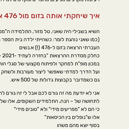
איך שיחקתי אותה בזום מול 476 א.נשים
השיא בשבילי היה שאני, טל מזור, התלמידה ה"מפ
(כמו שאני נוהגת לומר: כשהייתי ילדה בית הספ
העברתי הרצאה בזום ל-476 (!) א.נשים
כחלק מסדרת ההרצאות "בחזרה לעתיד -2021 – נערכים לשגרה חדשה באקדמיה"
במכון מופ"ת למחקר ולפיתוח מקצועי של סגלי הו
ועל הדרך למדתי שאפשר ליצור מעורבות ולשחק 
גם כשמדובר בקבוצות גדולות של 500 איש.
אני לא יודעת מה זה גורם לכם אבל לי זה גורם ל
לתחושה של – הנה, התלמידים השקופים, אלו של
כי הם לא "מפריעים מידי" ולא "טובים מידי"
אלו ש"נופלים בין הכיסאות"
בסוף יוצא מהם משהו