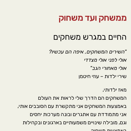
סמן קישורים
font_download
ממשחק ועד משחוק
אפס את כל האפשרויות
cached
החיים במגרש משחקים
"השירים המשחקים, איפה הם עכשיו?
אולי לפני אולי מצדדי
אולי מאחורי הגב"
שירי ילדות – עוזי חיטמן
מאז ילדותי,
המשחקים הם הדרך שלי לראות את העולם
באמצעות המשחקים אני מתקשרת עם הסובבים אותי,
אני מתמודדת עם אתגרים ובונה מערכות יחסים
וגם, מובילה שינויים משמעותיים בארגונים ובקהילות
באמצעות משחוק,