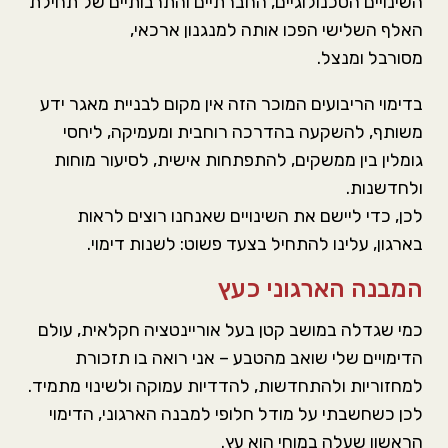
השינויים הטכנולוגיים, החברתיים והתרבותיים של תחילת
האלף השלישי הפכו אותה למנגנון ארכאי,
מסורבל ומנצל.
בדימוי הריבועים המוכר הזה אין מקום לבניית מאגר ידע
משותף, להשקעה בהדרכה רוחבית ומעמיקה, ליחסי
גומלין בין ממשקים, להתפתחות אישית, לסיעור מוחות
ולחדשנות.
לכן, כדי ליישם את השינויים שאנחנו רוצים לראות
בארגון, עלינו להתחיל בצעד פשוט: לשנות דימוי.
המבנה הארגוני כעץ
כמי שגדלה במושב קטן בעל אוריינטציה חקלאית, עולם
הדימויים שלי שואב מהטבע – אני רואה בו תזכורת
למחזוריות ולהתחדשות, להדדיות עמוקה ולשינוי מתמיד.
לכן כשחשבתי על מודל חלופי למבנה הארגוני, הדימוי
הראשון שעלה במוחי הוא עץ.