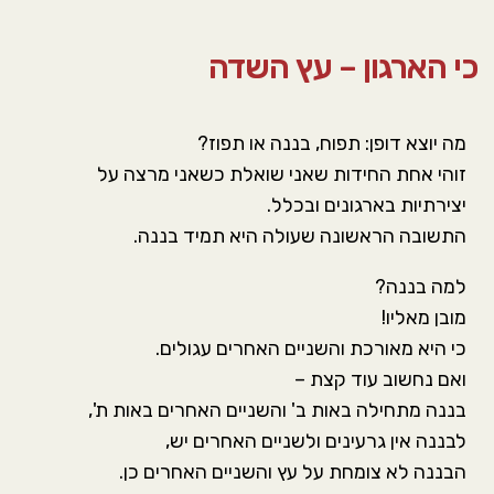
סמן קישורים
font_download
כי הארגון – עץ השדה
אפס את כל האפשרויות
cached
מה יוצא דופן: תפוח, בננה או תפוז?
זוהי אחת החידות שאני שואלת כשאני מרצה על
יצירתיות בארגונים ובכלל.
התשובה הראשונה שעולה היא תמיד בננה.
למה בננה?
מובן מאליו!
כי היא מאורכת והשניים האחרים עגולים.
ואם נחשוב עוד קצת –
בננה מתחילה באות ב' והשניים האחרים באות ת',
לבננה אין גרעינים ולשניים האחרים יש,
הבננה לא צומחת על עץ והשניים האחרים כן.