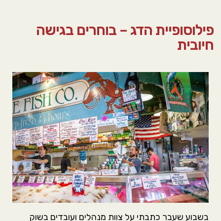
סמן קישורים
font_download
פילוסופיית הדג – בוחרים בגישה
אפס את כל האפשרויות
cached
חיובית
בשבוע שעבר כתבתי על צוות מנהלים ועובדים בשוק